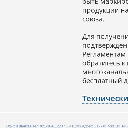
быть маркир
продукции на
союза.
Для получени
подтверждени
Регламентам
обратитесь к
многоканальн
бесплатный д
Технически
Офис в Шанхае Тел: 021-36411223 / 36411293 Адрес: шанхай Чжабэй P