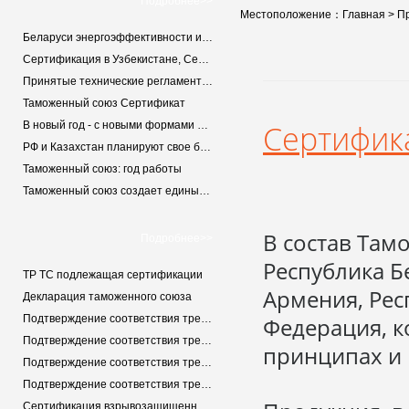
Подробнее>>
Местоположение：
Главная
>
П
Беларуси энергоэффективности и энергомаркировки
Сертификация в Узбекистане, Сертификат соответствия и Декларация соответствия, сертификация Узбекистана, сертификат Узбекистана, сертификат ГОСТ-УЗ, UZ-сертификат
Принятые технические регламенты ТС (ЕАЭС)
Таможенный союз Сертификат
Сертифик
В новый год - с новыми формами деклараций
РФ и Казахстан планируют свое будущее в ТС
Таможенный союз: год работы
Таможенный союз создает единые ГОСТы
В состав Там
Подробнее>>
Республика Б
ТР ТС подлежащая сертификации
Армения, Рес
Декларация таможенного союза
Подтверждение соответствия требованием Технического регламента Таможенного союза «О безопасности оборудования, работающего под избыточным давлением»
Федерация, 
Подтверждение соответствия требованием Технического регламента Таможенного союза «Электромагнитная совместимость технических средств»
принципах и 
Подтверждение соответствия требованием Технического регламента Таможенного союза «О безопасности низковольтного оборудования»
Подтверждение соответствия требованием Технического регламента Таможенного союза «О безопасности аппаратов, работающих на газообразном топливе»
Сертификация взрывозащищенного оборудования (сертификация ТР ТС 012/2011)